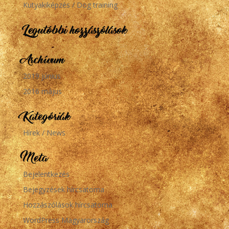
Kutyakiképzés / Dog training
Legutóbbi hozzászólások
Archívum
2019 június
2016 május
Kategóriák
Hírek / News
Meta
Bejelentkezés
Bejegyzések hírcsatorna
Hozzászólások hírcsatorna
WordPress Magyarország