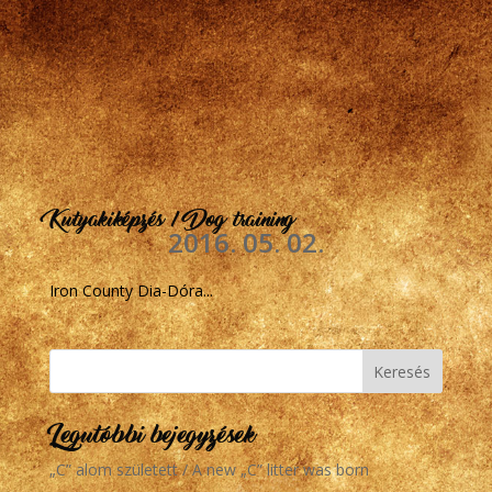
Kutyakiképzés / Dog training
2016. 05. 02.
Iron County Dia-Dóra...
Legutóbbi bejegyzések
„C” alom született / A new „C” litter was born